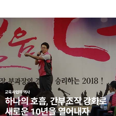
교섭과 처우개선의 역사
투쟁의 역사
교육사업의 역사
고용안정투쟁의 역사
법제화투쟁의 역사
법규투쟁의 역사
노동안전투쟁의 역사
통일운동의 역사
노동자정치세력화 사업의 역사
하나의 호흡, 간부조직 강화로
새로운 10년을 열어내자