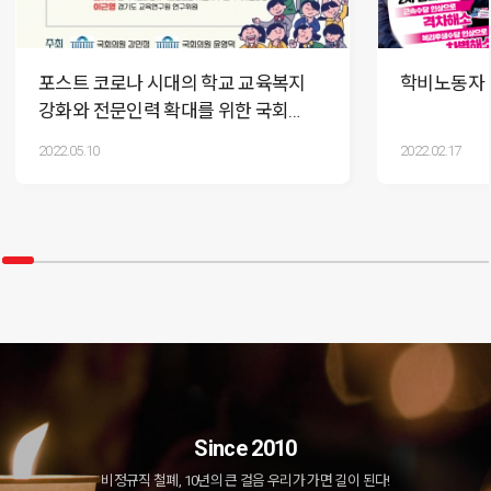
포스트 코로나 시대의 학교 교육복지
학비노동자 신
강화와 전문인력 확대를 위한 국회
토론회
2022.05.10
2022.02.17
Since 2010
비정규직 철폐, 10년의 큰 걸음 우리가 가면 길이 된다!