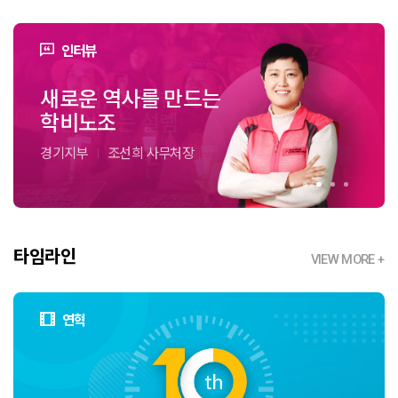
인터뷰
학비노조 탄생의
학비노조 10년을
새로운 역사를 만드는
첫 파업, 첫 간부,
우리 아이들에게
막전막후
돌아보며
학비노조
처음이라는 설렘
비정규직 없는 세상을!
전남지부
경남지부
경기지부
광주지부
인천지부
I
I
I
I
I
박금자 지부장
강선영 지부장
조선희 사무처장
설윤경 광산2지회장
고혜경 교육위원장
타임라인
VIEW MORE +
연혁