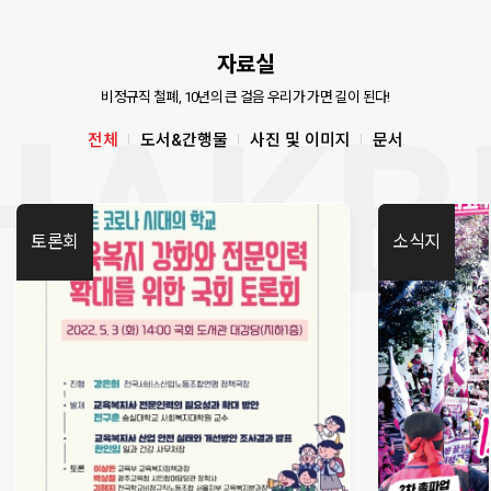
자료실
비정규직 철폐, 10년의 큰 걸음 우리가 가면 길이 된다!
전체
도서&간행물
사진 및 이미지
문서
토론회
소식지