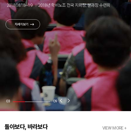
2017.06.29 ~ 30
2012.11.03
2018.08.18~19
2019.11.09
2013.06.22
2016.11.14
2018.11.10
2021.04.02
2018.05.03
시간제 차별철폐! 보충교섭 승리! 학교비정규직 노동자대회
전국학교비정규직노동자대회
전국학교비정규직노동자대회
전국학교비정규직노동자대회 민중총궐기
전국학교비정규직노동자대회
전국학교비정규직노동조합 창립 10주년 기념식
학교비정규직노동자 지방선거 출마 합동 기자회견
2018년 학비노조 전국 지회장, 분과장 수련회
전국학교비정규직노동자 총파업대회
자세히보기
L
03
09
I
돌아보다, 바라보다
VIEW MORE +