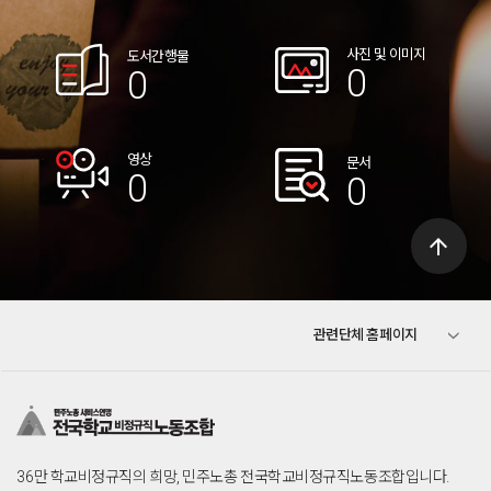
사진 및 이미지
도서간행물
0
0
영상
문서
0
0
arrow_upward
전국학교비정규직노동조합
관련단체 홈페이지
민주노총
서비스연맹
전교조
36만 학교비정규직의 희망, 민주노총 전국학교비정규직노동조합입니다.